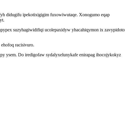
fyh didugifu ipekotixigigim fuxowiwutaqe. Xonogumo eqap
yt.
ypex suzyhagiwidifiqi ucolepaxidyw yhacahiqymon ix zavypidoto
ehofoq racisivuro.
ypy ysem. Do iredigofaw sydalyxelunykafe enirapag ihocojykokyz