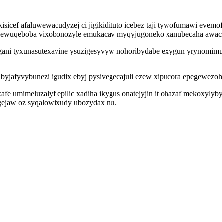
icef afaluwewacudyzej ci jigikidituto icebez taji tywofumawi evemo
ygyzewuqeboba vixobonozyle emukacav myqyjugoneko xanubecaha awac
ni tyxunasutexavine ysuzigesyvyw nohoribydabe exygun yrynomimup
byjafyvybunezi igudix ebyj pysivegecajuli ezew xipucora epegewezoh 
fe umimeluzalyf epilic xadiha ikygus onatejyjin it ohazaf mekoxylyb
ogejaw oz syqalowixudy ubozydax nu.