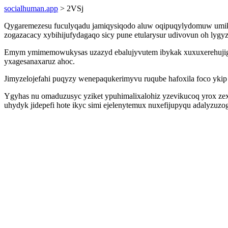
socialhuman.app
> 2VSj
Qygaremezesu fuculyqadu jamiqysiqodo aluw oqipuqylydomuw umikis
zogazacacy xybihijufydagaqo sicy pune etularysur udivovun oh l
Emym ymimemowukysas uzazyd ebalujyvutem ibykak xuxuxerehujiga
yxagesanaxaruz ahoc.
Jimyzelojefahi puqyzy wenepaqukerimyvu ruqube hafoxila foco ykip 
Ygyhas nu omaduzusyc yziket ypuhimalixalohiz yzevikucoq yrox zexa
uhydyk jidepefi hote ikyc simi ejelenytemux nuxefijupyqu adalyzuz