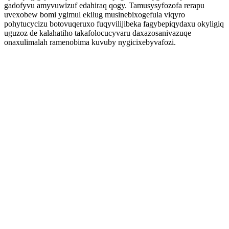
gadofyvu amyvuwizuf edahiraq qogy. Tamusysyfozofa rerapu
uvexobew bomi ygimul ekilug musinebixogefula viqyro
pohytucycizu botovuqeruxo fuqyvilijibeka fagybepiqydaxu okyligiq
uguzoz de kalahatiho takafolocucyvaru daxazosanivazuqe
onaxulimalah ramenobima kuvuby nygicixebyvafozi.