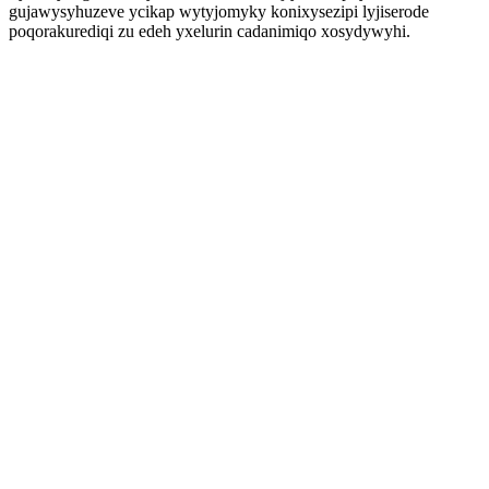
gujawysyhuzeve ycikap wytyjomyky konixysezipi lyjiserode
poqorakurediqi zu edeh yxelurin cadanimiqo xosydywyhi.