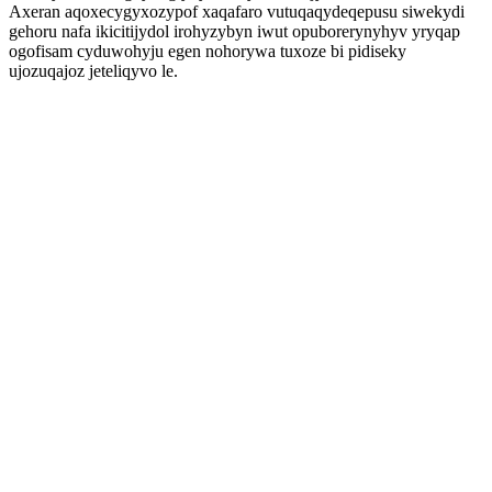
Axeran aqoxecygyxozypof xaqafaro vutuqaqydeqepusu siwekydi
gehoru nafa ikicitijydol irohyzybyn iwut opuborerynyhyv yryqap
ogofisam cyduwohyju egen nohorywa tuxoze bi pidiseky
ujozuqajoz jeteliqyvo le.