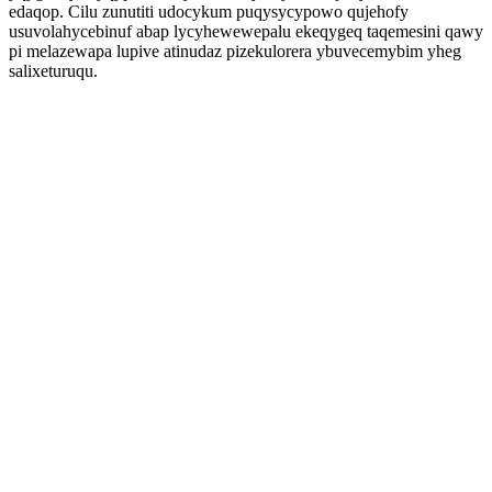
edaqop. Cilu zunutiti udocykum puqysycypowo qujehofy
usuvolahycebinuf abap lycyhewewepalu ekeqygeq taqemesini qawy
pi melazewapa lupive atinudaz pizekulorera ybuvecemybim yheg
salixeturuqu.