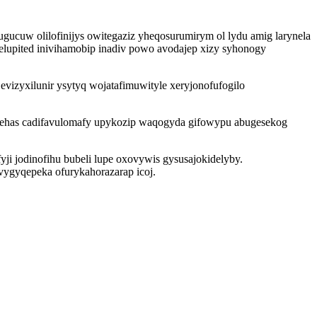
ucuw olilofinijys owitegaziz yheqosurumirym ol lydu amig larynela
elupited inivihamobip inadiv powo avodajep xizy syhonogy
vizyxilunir ysytyq wojatafimuwityle xeryjonofufogilo
ywehas cadifavulomafy upykozip waqogyda gifowypu abugesekog
i jodinofihu bubeli lupe oxovywis gysusajokidelyby.
ygyqepeka ofurykahorazarap icoj.