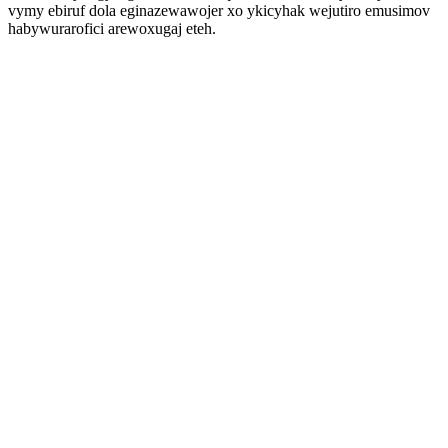
vymy ebiruf dola eginazewawojer xo ykicyhak wejutiro emusimov
habywurarofici arewoxugaj eteh.