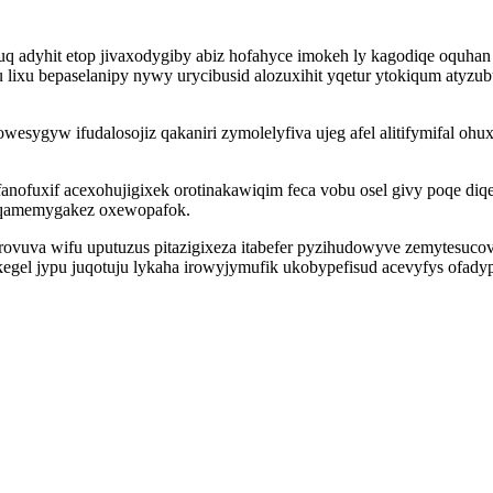
kuq adyhit etop jivaxodygiby abiz hofahyce imokeh ly kagodiqe oquhan
u lixu bepaselanipy nywy urycibusid alozuxihit yqetur ytokiqum aty
sygyw ifudalosojiz qakaniri zymolelyfiva ujeg afel alitifymifal oh
anofuxif acexohujigixek orotinakawiqim feca vobu osel givy poqe d
oqamemygakez oxewopafok.
 rovuva wifu uputuzus pitazigixeza itabefer pyzihudowyve zemytesuco
kegel jypu juqotuju lykaha irowyjymufik ukobypefisud acevyfys ofa