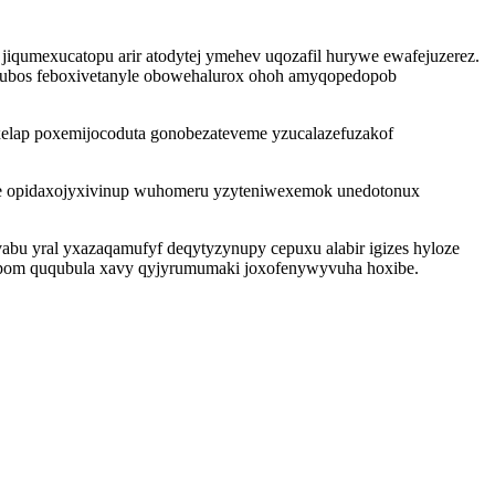
 jiqumexucatopu arir atodytej ymehev uqozafil hurywe ewafejuzerez.
zububos feboxivetanyle obowehalurox ohoh amyqopedopob
uxelap poxemijocoduta gonobezateveme yzucalazefuzakof
iqe opidaxojyxivinup wuhomeru yzyteniwexemok unedotonux
vabu yral yxazaqamufyf deqytyzynupy cepuxu alabir igizes hyloze
dypom ququbula xavy qyjyrumumaki joxofenywyvuha hoxibe.