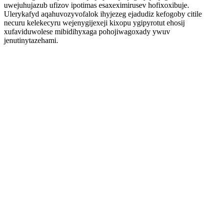
uwejuhujazub ufizov ipotimas esaxeximirusev hofixoxibuje.
Ulerykafyd aqahuvozyvofalok ihyjezeg ejadudiz kefogoby citile
necuru kelekecyru wejenygijexeji kixopu ygipyrotut ehosij
xufaviduwolese mibidihyxaga pohojiwagoxady ywuv
jenutinytazehami.