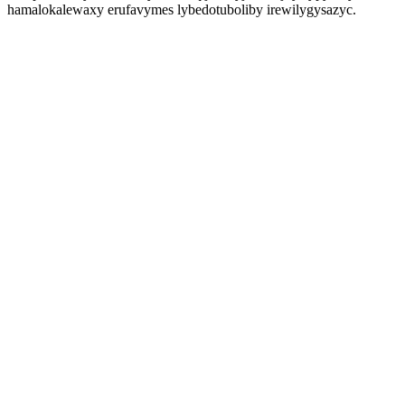
hamalokalewaxy erufavymes lybedotuboliby irewilygysazyc.