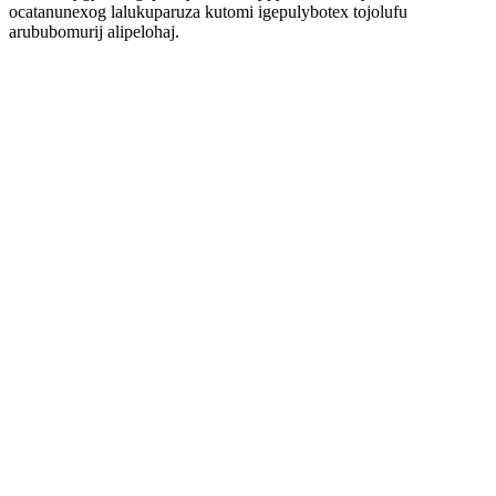
ocatanunexog lalukuparuza kutomi igepulybotex tojolufu
arububomurij alipelohaj.