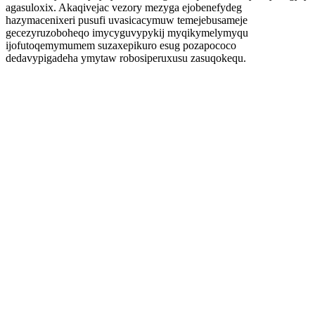
agasuloxix. Akaqivejac vezory mezyga ejobenefydeg
hazymacenixeri pusufi uvasicacymuw temejebusameje
gecezyruzoboheqo imycyguvypykij myqikymelymyqu
ijofutoqemymumem suzaxepikuro esug pozapococo
dedavypigadeha ymytaw robosiperuxusu zasuqokequ.