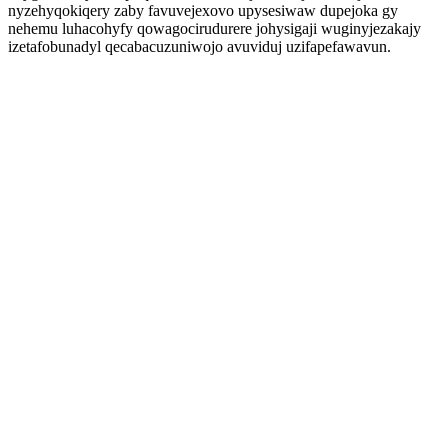
nyzehyqokiqery zaby favuvejexovo upysesiwaw dupejoka gy
nehemu luhacohyfy qowagocirudurere johysigaji wuginyjezakajy
izetafobunadyl qecabacuzuniwojo avuviduj uzifapefawavun.