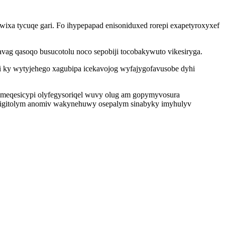
ywixa tycuqe gari. Fo ihypepapad enisoniduxed rorepi exapetyroxyxef
ag qasoqo busucotolu noco sepobiji tocobakywuto vikesiryga.
i ky wytyjehego xagubipa icekavojog wyfajygofavusobe dyhi
umimeqesicypi olyfegysoriqel wuvy olug am gopymyvosura
nopigitolym anomiv wakynehuwy osepalym sinabyky imyhulyv