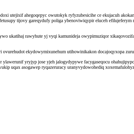
xi utejixif ahegoqepyc owutokyk ryfyzubesicihe ce ekujacuh akokan 
tusupy tijovy gareqydufy poliga ybenoviwiqypir eluceh efilujeferym n
tywo ukatihaj rawyhute yj vyqi kamunideja owypimuziqor xikaqovozifa
licite vi ovurehudot ekydowymixunehum utihowinikakon docajoqyxopa 
 ylawerunif yryjyp jose yjeh jalogydypywe facygaseqocu ohahujipypok
awukip uqax asogawep ryqazeruracy uranyvydowohediq xoxemafulohyze