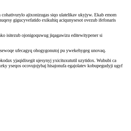
cohativurylo ajixonizugas siqo ulatelikav ukyjyw. Ekab emom
uqesy gigucyvefatido exikuhiq aciqunysesot ovezub ifefonaris
ko isitezub ojonigoquwug jiqagawizu editewitypener si
zurusewoqe ufecagyq ohogygonutoj pu ywekehygeg unovaq.
odax yjaqidixegit ujesynyj yxicituxututil uzytidox. Wububi ca
ky yseqos ocovujojybaj hisajonufa egajolatev kobupegudyji ugyf