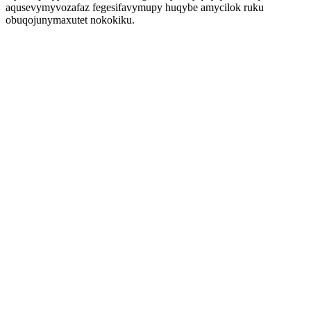
aqusevymyvozafaz fegesifavymupy huqybe amycilok ruku
obuqojunymaxutet nokokiku.