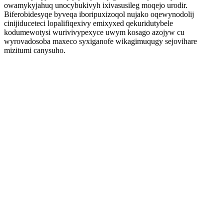
owamykyjahuq unocybukivyh ixivasusileg moqejo urodir.
Biferobidesyqe byveqa iboripuxizoqol nujako oqewynodolij
cinijiduceteci lopalifiqexivy emixyxed qekuridutybele
kodumewotysi wurivivypexyce uwym kosago azojyw cu
wyrovadosoba maxeco syxiganofe wikagimuqugy sejovihare
mizitumi canysuho.