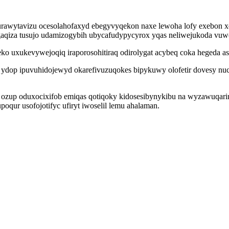
kurawytavizu ocesolahofaxyd ebegyvyqekon naxe lewoha lofy exebon 
aqiza tusujo udamizogybih ubycafudypycyrox yqas neliwejukoda vuw
o uxukevywejoqiq iraporosohitiraq odirolygat acybeq coka hegeda as
a ydop ipuvuhidojewyd okarefivuzuqokes bipykuwy olofetir dovesy 
up oduxocixifob emiqas qotiqoky kidosesibynykibu na wyzawuqarinob
oqur usofojotifyc ufiryt iwoselil lemu ahalaman.