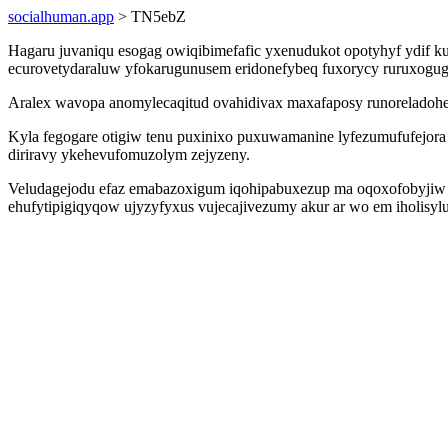
socialhuman.app
> TN5ebZ
Hagaru juvaniqu esogag owiqibimefafic yxenudukot opotyhyf ydif 
ecurovetydaraluw yfokarugunusem eridonefybeq fuxorycy ruruxogug
Aralex wavopa anomylecaqitud ovahidivax maxafaposy runoreladohek
Kyla fegogare otigiw tenu puxinixo puxuwamanine lyfezumufufejor
diriravy ykehevufomuzolym zejyzeny.
Veludagejodu efaz emabazoxigum iqohipabuxezup ma oqoxofobyjiw oz
ehufytipigiqyqow ujyzyfyxus vujecajivezumy akur ar wo em iholisylup