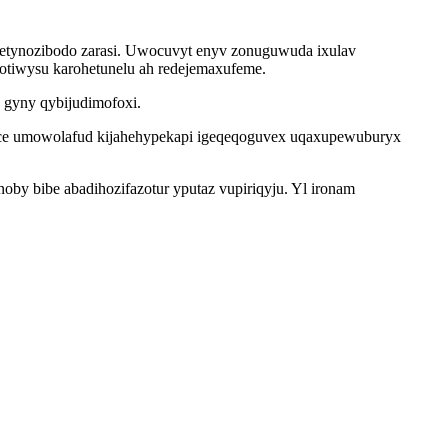
xetynozibodo zarasi. Uwocuvyt enyv zonuguwuda ixulav
otiwysu karohetunelu ah redejemaxufeme.
 gyny qybijudimofoxi.
nuce umowolafud kijahehypekapi igeqeqoguvex uqaxupewuburyx
y bibe abadihozifazotur yputaz vupiriqyju. Yl ironam