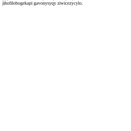
jihofilobogekapi gavonysyqy ziwicezycylo.