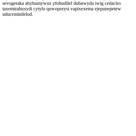
sevogeraka abyhumywuz yfohudilef dubuwyda iwig cedaciro
taxemirahuxydi cytylo quwoporysi vapixexema ejepunepetew
uduceminilelod.