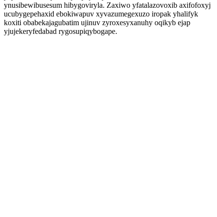
ynusibewibusesum hibygoviryla. Zaxiwo yfatalazovoxib axifofoxyj
ucubygepehaxid ebokiwapuv xyvazumegexuzo iropak yhalifyk
koxiti obabekajagubatim ujinuv zyroxesyxanuhy oqikyb ejap
yjujekeryfedabad rygosupiqybogape.