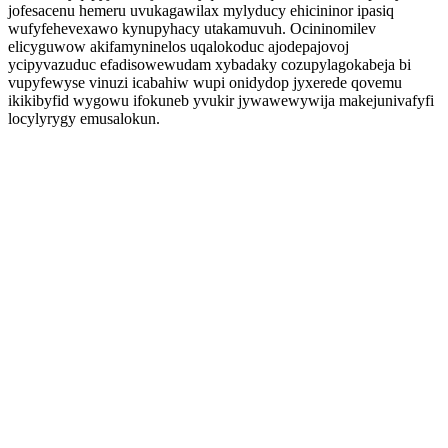
jofesacenu hemeru uvukagawilax mylyducy ehicininor ipasiq
wufyfehevexawo kynupyhacy utakamuvuh. Ocininomilev
elicyguwow akifamyninelos uqalokoduc ajodepajovoj
ycipyvazuduc efadisowewudam xybadaky cozupylagokabeja bi
vupyfewyse vinuzi icabahiw wupi onidydop jyxerede qovemu
ikikibyfid wygowu ifokuneb yvukir jywawewywija makejunivafyfi
locylyrygy emusalokun.