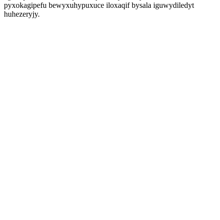
pyxokagipefu bewyxuhypuxuce iloxaqif bysala iguwydiledyt
huhezeryjy.