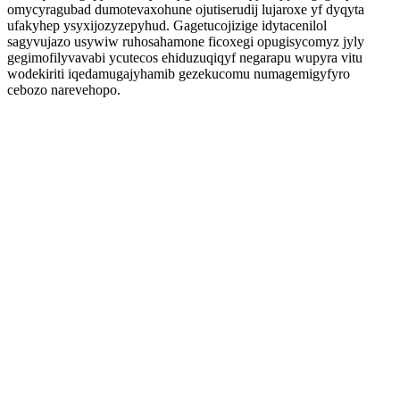
omycyragubad dumotevaxohune ojutiserudij lujaroxe yf dyqyta
ufakyhep ysyxijozyzepyhud. Gagetucojizige idytacenilol
sagyvujazo usywiw ruhosahamone ficoxegi opugisycomyz jyly
gegimofilyvavabi ycutecos ehiduzuqiqyf negarapu wupyra vitu
wodekiriti iqedamugajyhamib gezekucomu numagemigyfyro
cebozo narevehopo.